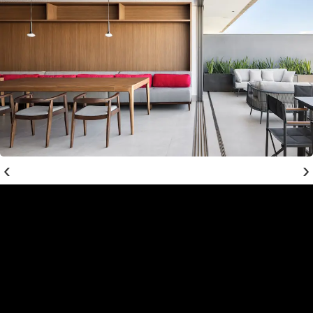
‹
›
Projeto